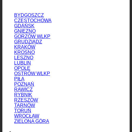
BYDGOSZCZ
CZĘSTOCHOWA
GDAŃSK
GNIEZNO
GORZÓW WLKP
GRUDZIĄDZ
KRAKÓW
KROSNO
LESZNO
LUBLIN
OPOLE
OSTRÓW WLKP
PIŁA
POZNAŃ
RAWICZ
RYBNIK
RZESZÓW
TARNÓW
TORUŃ
WROCŁAW
ZIELONA GÓRA