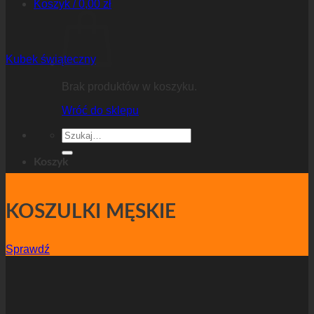
Koszyk /
0,00
zł
Kubek świąteczny
Brak produktów w koszyku.
Wróć do sklepu
Szukaj:
Koszyk
KOSZULKI MĘSKIE
Sprawdź