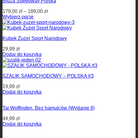
Bluza Speedway Polska
179,00
zł
–
189,00
zł
Wybierz opcje
Kubek Żużel Sport Narodowy
29,99
zł
Dodaj do koszyka
SZALIK SAMOCHODOWY – POLSKA #3
19,99
zł
Dodaj do koszyka
Tai Woffinden. Bez hamulców (Wydanie II)
44,99
zł
Dodaj do koszyka