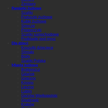
Zestawy
Pamiątki żużlowe
Szaliki
Poduszki żużlowe
Kubki żużlowe
Smycze
Proporczyki
Szaliki samochodowe
Podkładki pod mysz
Dla dzieci
Koszulki dziecięce
Śliniaki
Body
Szaliki Polska
Miasta żużlowe
Bydgoszcz
Gdańsk
Gniezno
Krosno
Leszno
Lublin
Gorzów Wielkopolski
Grudziądz
Kraków