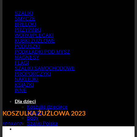
SZALIKI
SMYCZE
BRELOKI
PRZYPINKI
WORKI/PLECAKI
KUBKI ŻUŻLOWE
PODUSZKI
PODKŁADKI POD MYSZ
MAGNESY
FLAGI
SZALIKI SAMOCHODOWE
PROPORCZYKI
NAKLEJKI
KSIĄŻKI
INNE
Dla dzieci
Koszulki dziecięce
Śliniaki
KOSZULKA ŻUŻLOWA 2023
Body
Szaliki Polska
SPRAWDZ
Miasta żużlowe