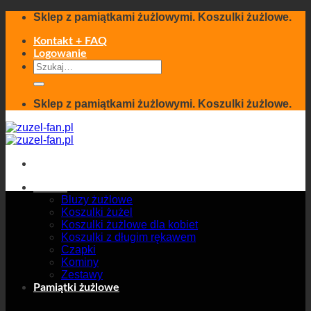
Skip
Sklep z pamiątkami żużlowymi. Koszulki żużlowe.
to
content
Kontakt + FAQ
Logowanie
Szukaj:
Sklep z pamiątkami żużlowymi. Koszulki żużlowe.
Odzież
Bluzy żużlowe
Koszulki żużel
Koszulki żużlowe dla kobiet
Koszulki z długim rękawem
Czapki
Kominy
Zestawy
Pamiątki żużlowe