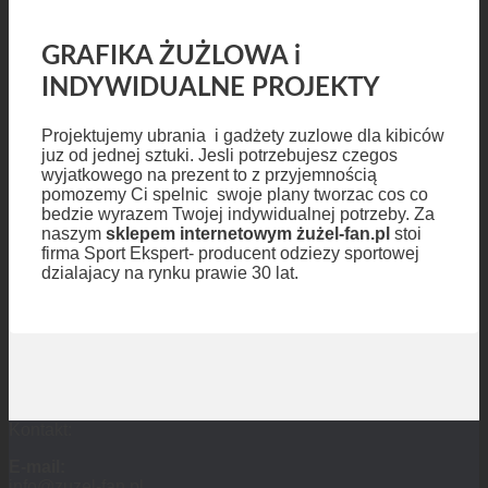
GRAFIKA ŻUŻLOWA i
INDYWIDUALNE PROJEKTY
Projektujemy ubrania i gadżety zuzlowe dla kibiców
juz od jednej sztuki. Jesli potrzebujesz czegos
wyjatkowego na prezent to z przyjemnością
pomozemy Ci spelnic swoje plany tworzac cos co
bedzie wyrazem Twojej indywidualnej potrzeby. Za
naszym
sklepem internetowym żużel-fan.pl
stoi
firma Sport Ekspert- producent odziezy sportowej
dzialajacy na rynku prawie 30 lat.
Kontakt:
E-mail:
info@zuzel-fan.pl