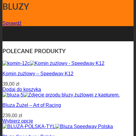
BLUZY
Sprawdź
POLECANE PRODUKTY
Komin żużlowy – Speedway K12
39,00
zł
Dodaj do koszyka
Bluza Żużel – Art of Racing
239,00
zł
Wybierz opcje