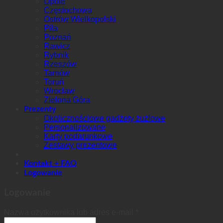
Opole
Częstochowa
Ostrów Wielkopolski
Piła
Poznań
Rawicz
Rybnik
Rzeszów
Tarnów
Toruń
Wrocław
Zielona Góra
Prezenty
Okolicznościowe gadżety żużlowe
Personalizowane
Karty podarunkowe
Zestawy prezentowe
Kontakt + FAQ
Logowanie
Logowanie
Nazwa użytkownika lub adres e-mail
*