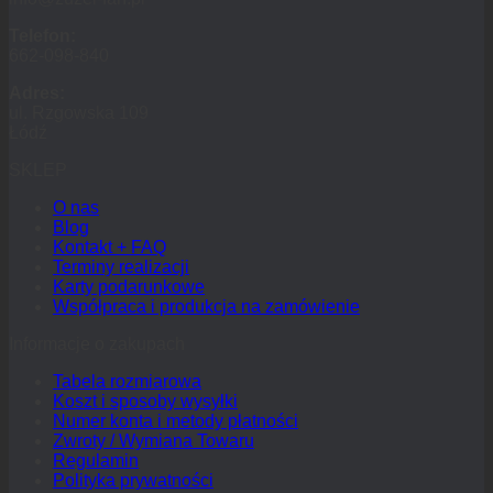
Telefon:
662-098-840
Adres:
ul. Rzgowska 109
Łódź
SKLEP
O nas
Blog
Kontakt + FAQ
Terminy realizacji
Karty podarunkowe
Współpraca i produkcja na zamówienie
Informacje o zakupach
Tabela rozmiarowa
Koszt i sposoby wysyłki
Numer konta i metody płatności
Zwroty / Wymiana Towaru
Regulamin
Polityka prywatności