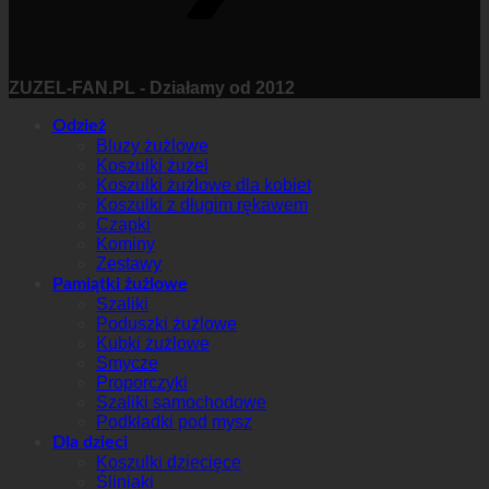
ZUZEL-FAN.PL - Działamy od 2012
Odzież
Bluzy żużlowe
Koszulki żużel
Koszulki żużlowe dla kobiet
Koszulki z długim rękawem
Czapki
Kominy
Zestawy
Pamiątki żużlowe
Szaliki
Poduszki żużlowe
Kubki żużlowe
Smycze
Proporczyki
Szaliki samochodowe
Podkładki pod mysz
Dla dzieci
Koszulki dziecięce
Śliniaki