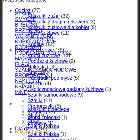
Odzież
(77)
SZALIKI
Koszulki żużel
(32)
SMYCZE
Koszulki z długim rękawem
(3)
BRELOKI
Koszulki żużlowe dla kobiet
(9)
PRZYPINKI
Bluzy żużlowe
(11)
WORKI/PLECAKI
Czapki
(10)
KUBKI ŻUŻLOWE
Kominy
(12)
PODUSZKI
Pamiątki żużlowe
(76)
PODKŁADKI POD MYSZ
Kubki żużlowe
(13)
MAGNESY
Poduszki żużlowe
(9)
FLAGI
Naklejki
(13)
SZALIKI SAMOCHODOWE
Smycze
(4)
PROPORCZYKI
Podkładki pod mysz
(5)
NAKLEJKI
Książki
(4)
KSIĄŻKI
Okolicznościowe gadżety żużlowe
(1)
INNE
Szaliki samochodowe
(9)
Szaliki
(11)
Dla dzieci
Proporczyki
(5)
Koszulki dziecięce
Magnesy
(9)
Śliniaki
Worki i plecaki
(1)
Body
Zestawy
(1)
Szaliki Polska
Dla dzieci
(16)
Miasta żużlowe
Szaliki Polska
(1)
Koszulki dziecięce
(7)