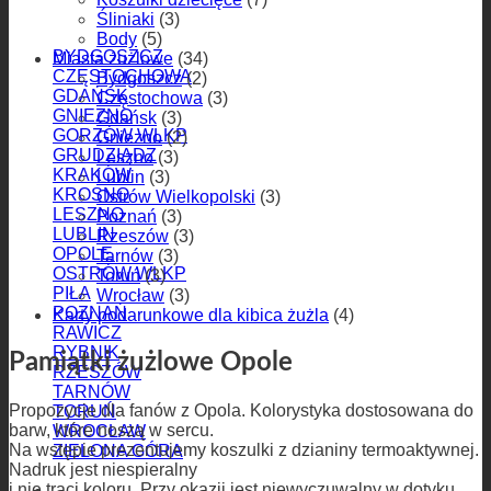
Śliniaki
(3)
Body
(5)
BYDGOSZCZ
Miasta żużlowe
(34)
CZĘSTOCHOWA
Bydgoszcz
(2)
GDAŃSK
Częstochowa
(3)
GNIEZNO
Gdańsk
(3)
GORZÓW WLKP
Gniezno
(2)
GRUDZIĄDZ
Leszno
(3)
KRAKÓW
Lublin
(3)
KROSNO
Ostrów Wielkopolski
(3)
LESZNO
Poznań
(3)
LUBLIN
Rzeszów
(3)
OPOLE
Tarnów
(3)
OSTRÓW WLKP
Toruń
(3)
PIŁA
Wrocław
(3)
POZNAŃ
Karty podarunkowe dla kibica żużla
(4)
RAWICZ
RYBNIK
Pamiątki żużlowe Opole
RZESZÓW
TARNÓW
Propozycje dla fanów z Opola. Kolorystyka dostosowana do
TORUŃ
barw, które noszą w sercu.
WROCŁAW
Na wstępie prezentujemy koszulki z dzianiny termoaktywnej.
ZIELONA GÓRA
Nadruk jest niespieralny
i nie traci koloru. Przy okazji jest niewyczuwalny w dotyku.