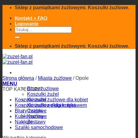
Skip
Sklep z pamiątkami żużlowymi. Koszulki żużlowe.
to
content
Kontakt + FAQ
Logowanie
Szukaj:
Sklep z pamiątkami żużlowymi. Koszulki żużlowe.
Strona główna
/
Miasta żużlowe
/
Opole
Odzież
MENU
Bluzy żużlowe
TOP KATEGORIE
Koszulki żużel
Koszulki żużel
Koszulki żużlowe dla kobiet
Koszulki żużlowe dla kobiet
Koszulki z długim rękawem
Bluzy żużlowe
Czapki
Kubki żużlowe
Kominy
Naklejki
Zestawy
Szaliki samochodowe
Pamiątki żużlowe
Wszystkie kategorie