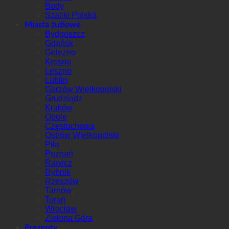
Body
Szaliki Polska
Miasta żużlowe
Bydgoszcz
Gdańsk
Gniezno
Krosno
Leszno
Lublin
Gorzów Wielkopolski
Grudziądz
Kraków
Opole
Częstochowa
Ostrów Wielkopolski
Piła
Poznań
Rawicz
Rybnik
Rzeszów
Tarnów
Toruń
Wrocław
Zielona Góra
Prezenty