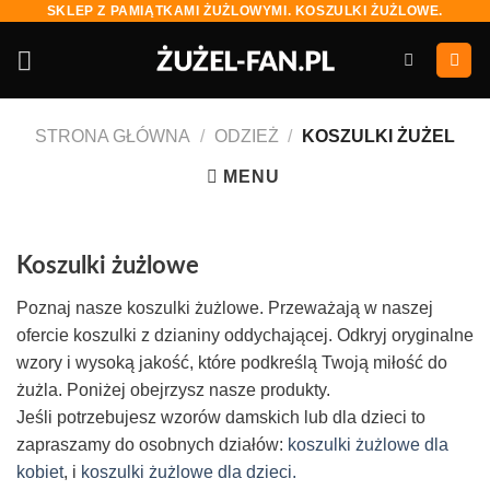
SKLEP Z PAMIĄTKAMI ŻUŻLOWYMI. KOSZULKI ŻUŻLOWE.
Skip
to
content
STRONA GŁÓWNA
/
ODZIEŻ
/
KOSZULKI ŻUŻEL
MENU
Koszulki żużlowe
Poznaj nasze koszulki żużlowe. Przeważają w naszej
ofercie koszulki z dzianiny oddychającej. Odkryj oryginalne
wzory i wysoką jakość, które podkreślą Twoją miłość do
żużla. Poniżej obejrzysz nasze produkty.
Jeśli potrzebujesz wzorów damskich lub dla dzieci to
zapraszamy do osobnych działów:
koszulki żużlowe dla
kobiet
, i
koszulki żużlowe dla dzieci.