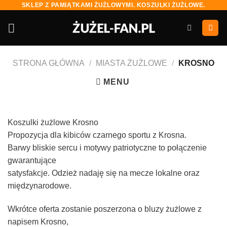
SKLEP Z PAMIĄTKAMI ŻUŻLOWYMI. KOSZULKI ŻUŻLOWE.
Skip
to
content
STRONA GŁÓWNA
/
MIASTA ŻUŻLOWE
/
KROSNO
MENU
Koszulki żużlowe Krosno
Propozycja dla kibiców czarnego sportu z Krosna.
Barwy bliskie sercu i motywy patriotyczne to połączenie
gwarantujące
satysfakcje. Odzież nadaję się na mecze lokalne oraz
międzynarodowe.
Wkrótce oferta zostanie poszerzona o bluzy żużlowe z
napisem Krosno,