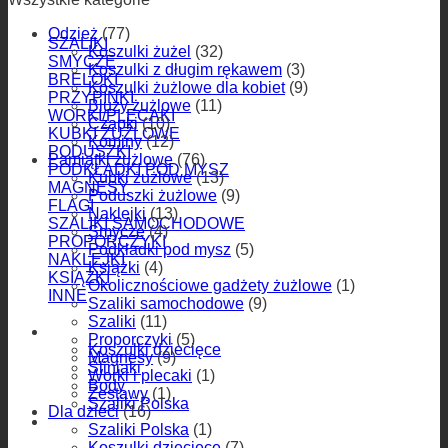
Odzież
(77)
SZALIKI
Koszulki żużel
(32)
SMYCZE
Koszulki z długim rękawem
(3)
BRELOKI
Koszulki żużlowe dla kobiet
(9)
PRZYPINKI
Bluzy żużlowe
(11)
WORKI/PLECAKI
Czapki
(10)
KUBKI ŻUŻLOWE
Kominy
(12)
PODUSZKI
Pamiątki żużlowe
(76)
PODKŁADKI POD MYSZ
Kubki żużlowe
(13)
MAGNESY
Poduszki żużlowe
(9)
FLAGI
Naklejki
(13)
SZALIKI SAMOCHODOWE
Smycze
(4)
PROPORCZYKI
Podkładki pod mysz
(5)
NAKLEJKI
Książki
(4)
KSIĄŻKI
Okolicznościowe gadżety żużlowe
(1)
INNE
Szaliki samochodowe
(9)
Szaliki
(11)
Dla dzieci
Proporczyki
(5)
Koszulki dziecięce
Magnesy
(9)
Śliniaki
Worki i plecaki
(1)
Body
Zestawy
(1)
Szaliki Polska
Dla dzieci
(16)
Miasta żużlowe
Szaliki Polska
(1)
Koszulki dziecięce
(7)