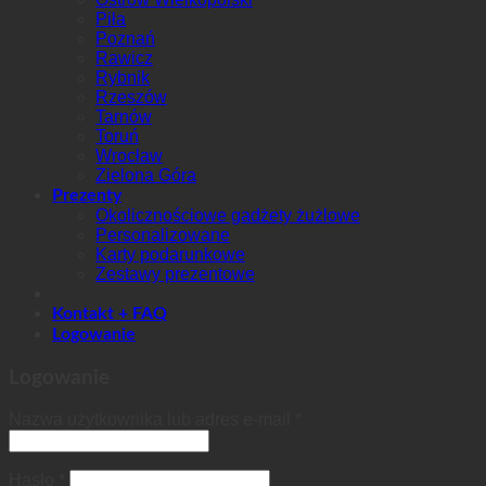
Piła
Poznań
Rawicz
Rybnik
Rzeszów
Tarnów
Toruń
Wrocław
Zielona Góra
Prezenty
Okolicznościowe gadżety żużlowe
Personalizowane
Karty podarunkowe
Zestawy prezentowe
Kontakt + FAQ
Logowanie
Logowanie
Nazwa użytkownika lub adres e-mail
*
Hasło
*