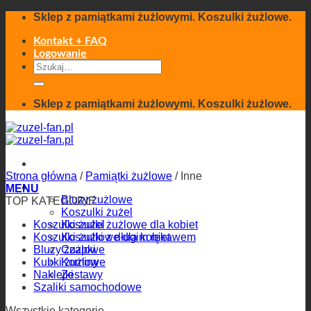
Skip
Sklep z pamiątkami żużlowymi. Koszulki żużlowe.
to
content
Kontakt + FAQ
Logowanie
Szukaj:
Sklep z pamiątkami żużlowymi. Koszulki żużlowe.
Strona główna
/
Pamiątki żużlowe
/
Inne
Odzież
MENU
Bluzy żużlowe
TOP KATEGORIE
Koszulki żużel
Koszulki żużel
Koszulki żużlowe dla kobiet
Koszulki żużlowe dla kobiet
Koszulki z długim rękawem
Bluzy żużlowe
Czapki
Kubki żużlowe
Kominy
Naklejki
Zestawy
Szaliki samochodowe
Pamiątki żużlowe
Wszystkie kategorie