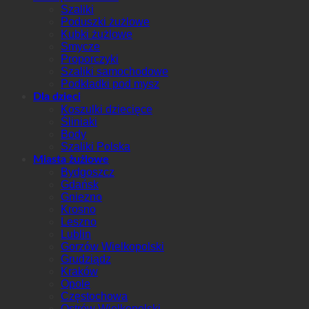
Szaliki
Poduszki żużlowe
Kubki żużlowe
Smycze
Proporczyki
Szaliki samochodowe
Podkładki pod mysz
Dla dzieci
Koszulki dziecięce
Śliniaki
Body
Szaliki Polska
Miasta żużlowe
Bydgoszcz
Gdańsk
Gniezno
Krosno
Leszno
Lublin
Gorzów Wielkopolski
Grudziądz
Kraków
Opole
Częstochowa
Ostrów Wielkopolski