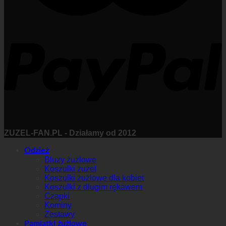
ZUZEL-FAN.PL - Działamy od 2012
Odzież
Bluzy żużlowe
Koszulki żużel
Koszulki żużlowe dla kobiet
Koszulki z długim rękawem
Czapki
Kominy
Zestawy
Pamiątki żużlowe