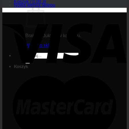
Koszyk /
0,00
zł
Nowa wersja sklepu
Brak produktów w koszyku.
Wróć do sklepu
Szukaj:
Koszyk