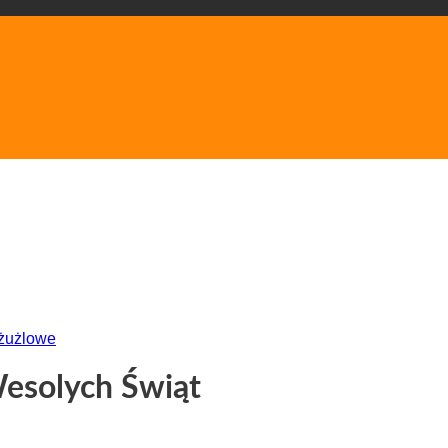
 żużlowe
esolych Świąt