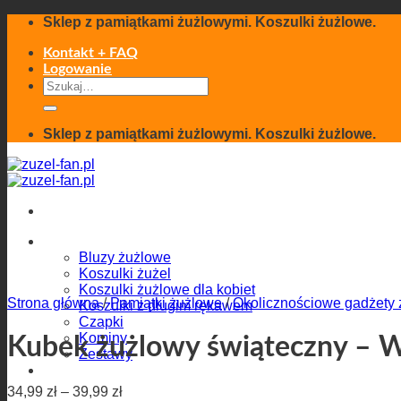
Skip
Sklep z pamiątkami żużlowymi. Koszulki żużlowe.
to
content
Kontakt + FAQ
Logowanie
Szukaj:
Sklep z pamiątkami żużlowymi. Koszulki żużlowe.
Odzież
Bluzy żużlowe
Koszulki żużel
Koszulki żużlowe dla kobiet
Strona główna
/
Pamiątki żużlowe
/
Okolicznościowe gadżety
Koszulki z długim rękawem
Czapki
Kominy
Kubek żużlowy świąteczny – W
Zestawy
Pamiątki żużlowe
34,99
zł
–
39,99
zł