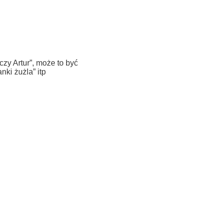
zy Artur”, może to być
nki żużla” itp