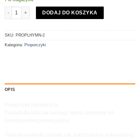
ilość Proporczyk Polska Hymn
DODAJ DO KOSZYKA
SKU:
PROPLHYMN-2
Kategoria:
Proporczyki
OPIS
Proporczyk patriotyczny.
Produkt dla kibiców każdego sportu, patriotów lub
kolekcjonerów proporczyków.
Średniej wielkości proporczyk, bardzo ładnie wykononany.