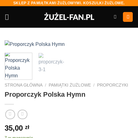
SKLEP Z PAMIĄTKAMI ŻUŻLOWYMI. KOSZULKI ŻUŻLOWE.
Skip
to
content
STRONA GŁÓWNA
/
PAMIĄTKI ŻUŻLOWE
/
PROPORCZYKI
Proporczyk Polska Hymn
35,00
zł
7 w magazynie