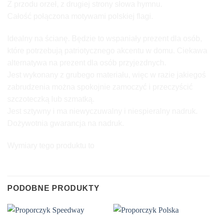
Z przodu orzeł, z drugiej strony słowa hymnu.
Całość połączona motywami polskiej flagi.
Idealny na ścianę. Będzie to wspaniały prezent dla osób,
które potrzebują patriotycznego akcentu w domu. Ciekawa
alternatywa na prezent dla osób przyjezdnych.
Jest wykonany z grubego materiału, więc w razie jakiegoś
zabrudzenia można spokojnie zamoczyć i przeczyścić
szczoteczką lub szmatką.
Jest sztywny i ma niewyczuwalny i niespieralny nadruk.
Dożywotnia gwarancja na nadruk.
Wymiary tego produktu to
PODOBNE PRODUKTY