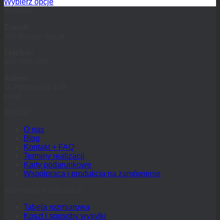
Wybierz opcje
Kontakt:
E-mail:
info@zuzel-fan.pl
Telefon:
662-098-840
Adres:
ul. Rzgowska 109
Łódź
SKLEP
O nas
Blog
Kontakt + FAQ
Terminy realizacji
Karty podarunkowe
Współpraca i produkcja na zamówienie
Informacje o zakupach
Tabela rozmiarowa
Koszt i sposoby wysyłki