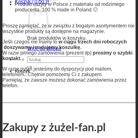
Koszyk /
0,00
zł
Produkt uszyty w Polsce z materiału od rodzimego
producenta. 100 % made in Poland 🙂
Proszę pamiętać, że w związku z bogatym asortymentem nie
wszystkie produkty są dostępne na magazynie.
Brak produktów w koszyku.
Jeśli czegoś nie mamy to
w ciągu trzech dni roboczych
doszywamy i nadajemy koszulkę.
Wróć do sklepu
W razie pilnego zamówienia (prezent itp)
prosimy o szybki
kontakt.
Szukaj:
W razie pytań jesteśmy do dyspozycji pod mailem,
Koszyk
telefonem.. Chętnie pomożemy Ci z zakupem.
Pamiętaj, że zawsze możesz dokonać zamówienia przez
telefon.
Zakupy z żużel-fan.pl