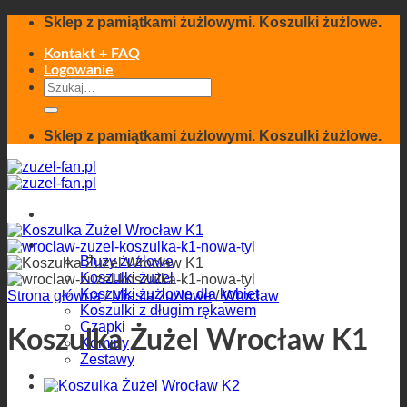
Skip
Sklep z pamiątkami żużlowymi. Koszulki żużlowe.
to
content
Kontakt + FAQ
Logowanie
Szukaj:
Sklep z pamiątkami żużlowymi. Koszulki żużlowe.
Odzież
Bluzy żużlowe
Koszulki żużel
Koszulki żużlowe dla kobiet
Strona główna
/
Miasta żużlowe
/
Wrocław
Koszulki z długim rękawem
Czapki
Koszulka Żużel Wrocław K1
Kominy
Zestawy
Pamiątki żużlowe