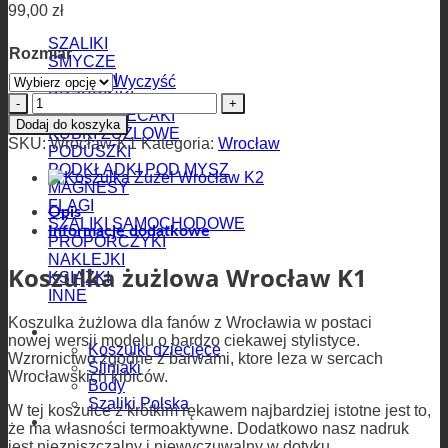
99,00
zł
SZALIKI
Rozmiar
SMYCZE
BRELOKI
Wyczyść
PRZYPINKI
ilość
WORKI/PLECAKI
Koszulka
Dodaj do koszyka
KUBKI ŻUŻLOWE
Żużel
SKU:
Wrocław-K1
Kategoria:
Wrocław
PODUSZKI
Wrocław
PODKŁADKI POD MYSZ
K1
MAGNESY
FLAGI
Opis
SZALIKI SAMOCHODOWE
Informacje dodatkowe
PROPORCZYKI
NAKLEJKI
Koszulka żużlowa Wrocław K1
KSIĄŻKI
INNE
Koszulka żużlowa dla fanów z Wrocławia w postaci
Dla dzieci
nowej wersji modelu o bardzo ciekawej stylistyce.
Koszulki dziecięce
Wzrornictwo zgodne z barwami, ktore leza w sercach
Śliniaki
Wrocławskich kibiców.
Body
Szaliki Polska
W tej koszulce z krótkim rękawem najbardziej istotne jest to,
Miasta żużlowe
że ma własności termoaktywne. Dodatkowo nasz nadruk
jest niezniszczalny i niewyczuwalny w dotyku.