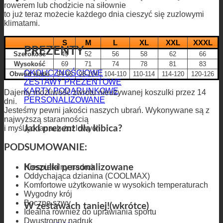
Prezenty
rowerem lub chodzicie na siłownie
to już teraz możecie każdego dnia cieszyć się zuzlowymi
klimatami.
S
M
L
XL
XXL
XXXL
PREZENTY
Szerokość
49
52
56
58
62
66
Wysokość
69
71
74
78
81
83
OKOLICZNOŚCIOWE
Obwód klatki
94-98
98-104
104-110
110-114
114-120
120-126
ZESTAWY PREZENTOWE
KARTY PODARUNKOWE
Dajemy możliwość zwrotu nieużywanej koszulki przez 14
PERSONALIZOWANE
dni.
Jesteśmy pewni jakości naszych ubrań. Wykonywane są z
najwyższą starannością
Jaki prezent dla kibica?
i myślą o fanach żużlowych.
PODSUMOWANIE:
Koszulki personalizowane
Niespieralny nadruk
Oddychająca dzianina (COOLMAX)
Komfortowe użytkowanie w wysokich temperaturach
Wygodny krój
Boczne szwy
W zestawach taniej!(wkrótce)
Idealna również do uprawiania sportu
Dwustronny nadruk