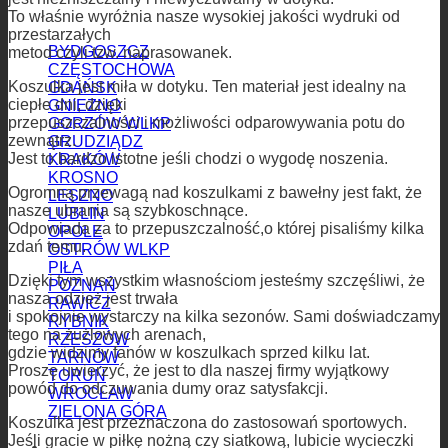
To właśnie wyróżnia nasze wysokiej jakości wydruki od
przestarzałych
BYDGOSZCZ
metod czyli tzw. naprasowanek.
CZĘSTOCHOWA
Koszulka jest miła w dotyku. Ten materiał jest idealny na
GDAŃSK
ciepłe dni, dzięki
GNIEZNO
przepuszczalności i możliwości odparowywania potu do
GORZÓW WLKP
zewnątrz.
GRUDZIĄDZ
Jest to bardzo istotne jeśli chodzi o wygodę noszenia.
KRAKÓW
KROSNO
Ogromną przewagą nad koszulkami z bawełny jest fakt, że
LESZNO
nasze ubrania są szybkoschnące.
LUBLIN
Odpowiada za to przepuszczalność,o której pisaliśmy kilka
OPOLE
zdań temu.
OSTRÓW WLKP
PIŁA
Dzięki tym wszystkim własnościom jesteśmy szczęśliwi, że
POZNAŃ
nasza odzież jest trwała
RAWICZ
i spokojnie wystarczy na kilka sezonów. Sami doświadczamy
RYBNIK
tego na żużlowych arenach,
RZESZÓW
gdzie widzimy fanów w koszulkach sprzed kilku lat.
TARNÓW
Proszę uwierzyć, że jest to dla naszej firmy wyjątkowy
TORUŃ
powód do odczuwania dumy oraz satysfakcji.
WROCŁAW
ZIELONA GÓRA
Koszulka jest przeznaczona do zastosowań sportowych.
Jeśli gracie w piłkę nożną czy siatkową, lubicie wycieczki