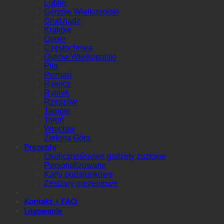
Lublin
Gorzów Wielkopolski
Grudziądz
Kraków
Opole
Częstochowa
Ostrów Wielkopolski
Piła
Poznań
Rawicz
Rybnik
Rzeszów
Tarnów
Toruń
Wrocław
Zielona Góra
Prezenty
Okolicznościowe gadżety żużlowe
Personalizowane
Karty podarunkowe
Zestawy prezentowe
Kontakt + FAQ
Logowanie