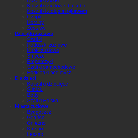
Koszulki żużel
Koszulki żużlowe dla kobiet
Koszulki z długim rękawem
Czapki
Kominy
Zestawy
Pamiątki żużlowe
Szaliki
Poduszki żużlowe
Kubki żużlowe
Smycze
Proporczyki
Szaliki samochodowe
Podkładki pod mysz
Dla dzieci
Koszulki dziecięce
Śliniaki
Body
Szaliki Polska
Miasta żużlowe
Bydgoszcz
Gdańsk
Gniezno
Krosno
Leszno